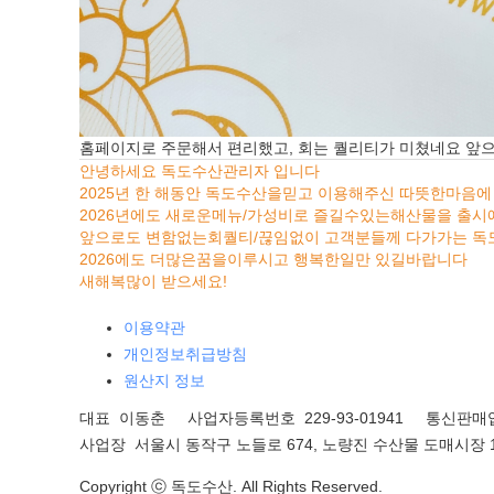
홈페이지로 주문해서 편리했고, 회는 퀄리티가 미쳤네요 앞으
안녕하세요 독도수산관리자 입니다
2025년 한 해동안 독도수산을믿고 이용해주신 따뜻한마음
2026년에도 새로운메뉴/가성비로 즐길수있는해산물을 출
앞으로도 변함없는회퀄티/끊임없이 고객분들께 다가가는 
2026에도 더많은꿈을이루시고 행복한일만 있길바랍니다
새해복많이 받으세요!
이용약관
개인정보취급방침
원산지 정보
대표 이동춘 사업자등록번호 229-93-01941
통신판매업
사업장 서울시 동작구 노들로 674, 노량진 수산물 도매시장 1
Copyright ⓒ 독도수산. All Rights Reserved.