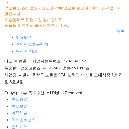
다
앞으로도 초심을잃지않고 최상에맛으로 보답하기위해 최선을다하
겟습니다
소중한리뷰 이쁜사진 감사합니다
오늘도 행복하고 즐거운하루되세요:)
목록
이용약관
개인정보취급방침
원산지 정보
대표 이동춘 사업자등록번호 229-93-01941
통신판매업신고번호 제 2024-서울동작-1043호
사업장 서울시 동작구 노들로 674, 노량진 수산물 도매시장 1층 2
호,3호,4호
Copyright ⓒ 독도수산. All Rights Reserved.
독도초밥
독도수산
카톡채널
퀵배송비조회
전체메뉴