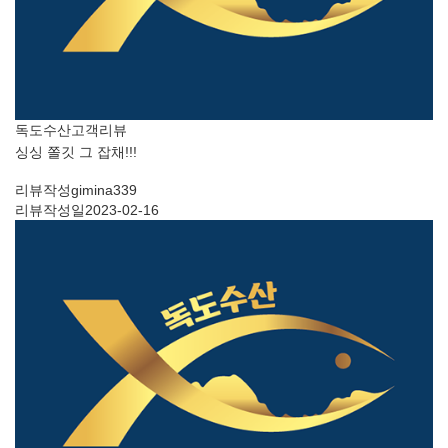
독도수산
고객리뷰
싱싱 쫄깃 그 잡채!!!
리뷰작성
gimina339
리뷰작성일
2023-02-16