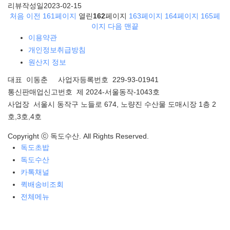
리뷰작성일
2023-02-15
처음
이전
161
페이지
열린
162
페이지
163
페이지
164
페이지
165
페
이지
다음
맨끝
이용약관
개인정보취급방침
원산지 정보
대표 이동춘 사업자등록번호 229-93-01941
통신판매업신고번호 제 2024-서울동작-1043호
사업장 서울시 동작구 노들로 674, 노량진 수산물 도매시장 1층 2
호,3호,4호
Copyright ⓒ 독도수산. All Rights Reserved.
독도초밥
독도수산
카톡채널
퀵배송비조회
전체메뉴