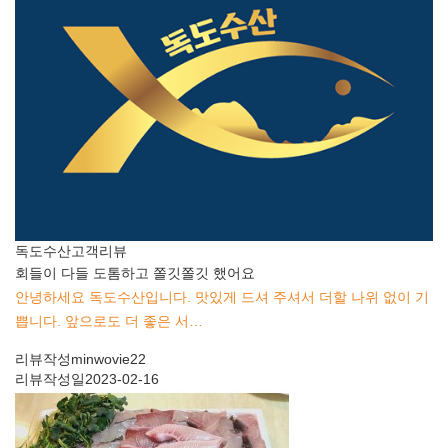
독도수산
고객리뷰
회들이 다들 도톰하고 쫄깃쫄깃 했어요
안녕하세요 독도수산입니다. 맛있게 드셔 주셔서 더할 나위 없이 기
쁩니다. 앞으로도 더 좋은 서…
리뷰작성
minwovie22
리뷰작성일
2023-02-16