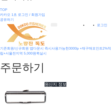
TOP
카카오 1초 로그인 / 회원가입
공유하기
로그인
기존회원/신규회원 앱다운시 즉시사용가능한3000p +재구매포인트2%적
립+서울전지역 5,000원퀵실시
주문하기
원산지 정보