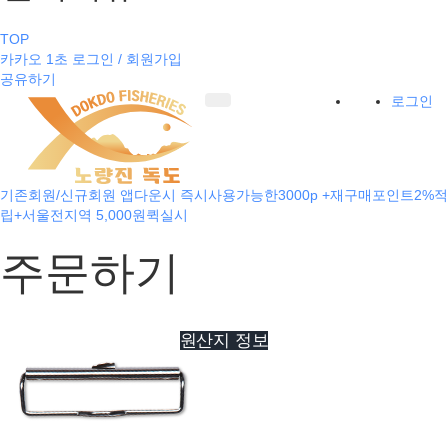
TOP
카카오 1초 로그인 / 회원가입
공유하기
로그인
기존회원/신규회원 앱다운시 즉시사용가능한3000p +재구매포인트2%적
립+서울전지역 5,000원퀵실시
주문하기
원산지 정보