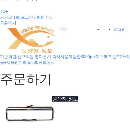
TOP
카카오 1초 로그인 / 회원가입
공유하기
로그인
기존회원/신규회원 앱다운시 즉시사용가능한3000p +재구매포인트2%적
립+서울전지역 5,000원퀵실시
주문하기
원산지 정보