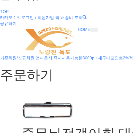
TOP
카카오 1초 로그인 / 회원가입
퀵 배송비 조회
공유하기
HOME
기존회원/신규회원 앱다운시 즉시사용가능한3000p +재구매포인트2%적
주문하기