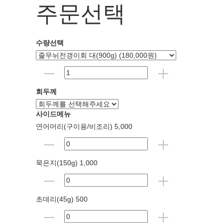
주문선택
수량선택
회두께
사이드메뉴
연어머리(구이용/비조리) 5,000
묵은지(150g) 1,000
초데리(45g) 500