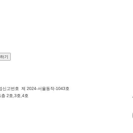
문하기
신고번호 제 2024-서울동작-1043호
층 2호,3호,4호