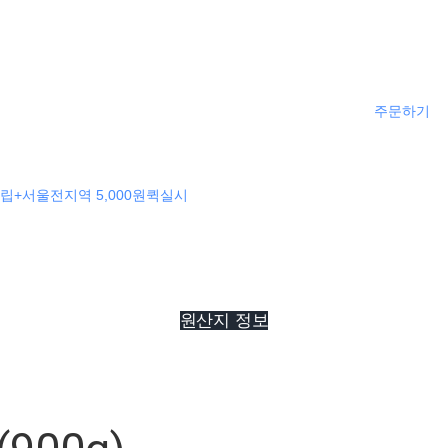
주문하기
립+서울전지역 5,000원퀵실시
원산지 정보