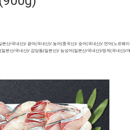
00g)
산/국내산)/ 광어(국내산)/ 농어(중국산)/ 숭어(국내산)/ 연어(노르웨이산
(일본산/국내산)/ 감당돔(일본산)/ 능성어(일본산/국내산)/멍게(국내산)/