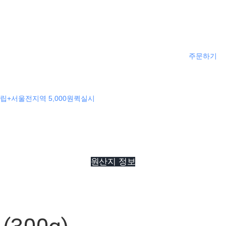
주문하기
립+서울전지역 5,000원퀵실시
원산지 정보