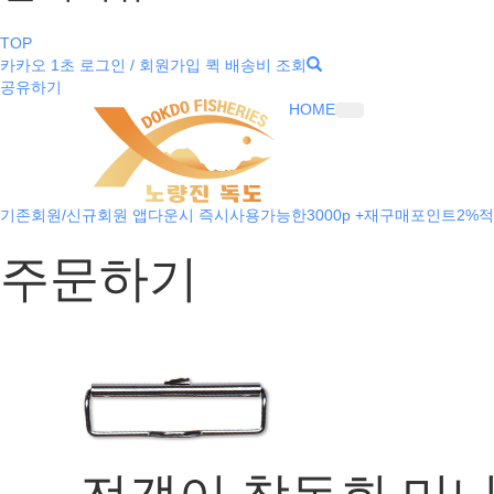
TOP
카카오 1초 로그인 / 회원가입
퀵 배송비 조회
공유하기
HOME
기존회원/신규회원 앱다운시 즉시사용가능한3000p +재구매포인트2%적
주문하기