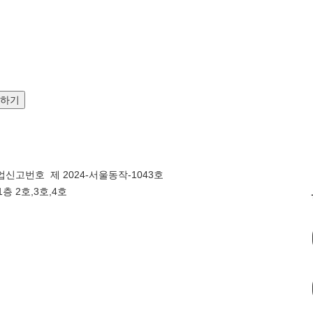
문하기
신고번호 제 2024-서울동작-1043호
층 2호,3호,4호