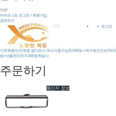
TOP
카카오 1초 로그인 / 회원가입
공유하기
로그인
기존회원/신규회원 앱다운시 즉시사용가능한3000p +재구매포인트2%적
립+서울전지역 5,000원퀵실시
주문하기
원산지 정보