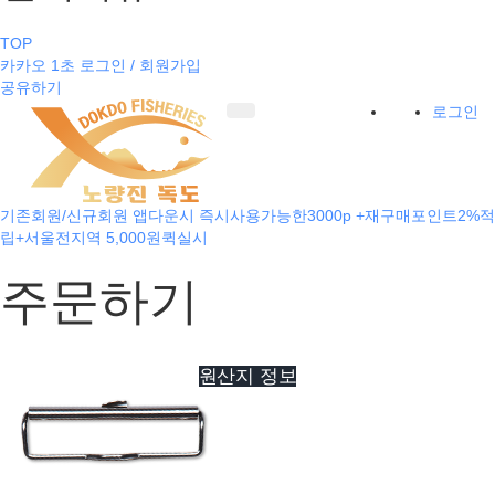
TOP
카카오 1초 로그인 / 회원가입
공유하기
로그인
기존회원/신규회원 앱다운시 즉시사용가능한3000p +재구매포인트2%적
립+서울전지역 5,000원퀵실시
주문하기
원산지 정보