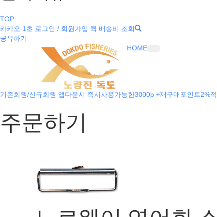
TOP
카카오 1초 로그인 / 회원가입
퀵 배송비 조회
공유하기
HOME
기존회원/신규회원 앱다운시 즉시사용가능한3000p +재구매포인트2%적
주문하기