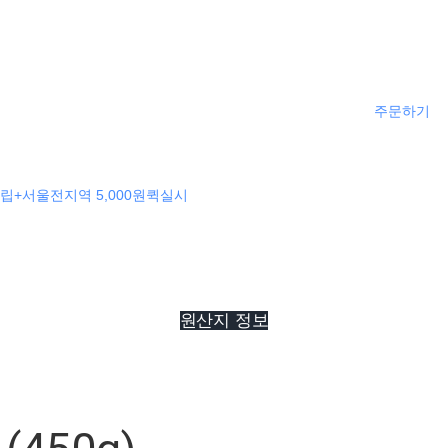
주문하기
립+서울전지역 5,000원퀵실시
원산지 정보