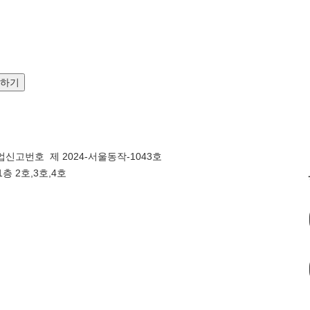
문하기
신고번호 제 2024-서울동작-1043호
층 2호,3호,4호