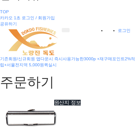
TOP
카카오 1초 로그인 / 회원가입
공유하기
로그인
기존회원/신규회원 앱다운시 즉시사용가능한3000p +재구매포인트2%적
립+서울전지역 5,000원퀵실시
주문하기
원산지 정보