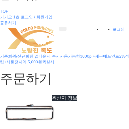
TOP
카카오 1초 로그인 / 회원가입
공유하기
로그인
기존회원/신규회원 앱다운시 즉시사용가능한3000p +재구매포인트2%적
립+서울전지역 5,000원퀵실시
주문하기
원산지 정보