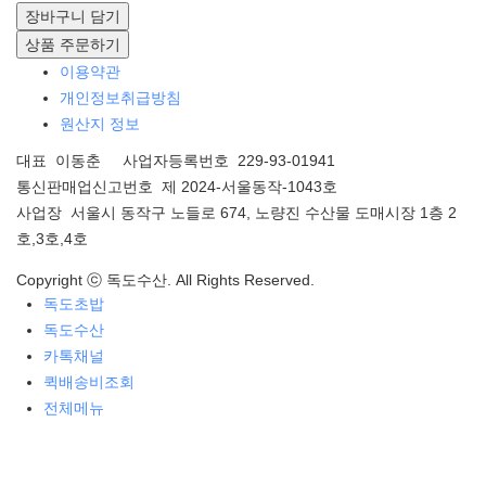
장바구니 담기
상품 주문하기
이용약관
개인정보취급방침
원산지 정보
대표 이동춘 사업자등록번호 229-93-01941
통신판매업신고번호 제 2024-서울동작-1043호
사업장 서울시 동작구 노들로 674, 노량진 수산물 도매시장 1층 2
호,3호,4호
Copyright ⓒ 독도수산. All Rights Reserved.
독도초밥
독도수산
카톡채널
퀵배송비조회
전체메뉴