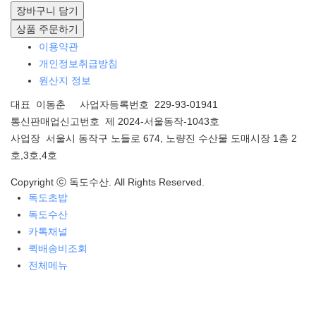
장바구니 담기
상품 주문하기
이용약관
개인정보취급방침
원산지 정보
대표 이동춘 사업자등록번호 229-93-01941
통신판매업신고번호 제 2024-서울동작-1043호
사업장 서울시 동작구 노들로 674, 노량진 수산물 도매시장 1층 2
호,3호,4호
Copyright ⓒ 독도수산. All Rights Reserved.
독도초밥
독도수산
카톡채널
퀵배송비조회
전체메뉴