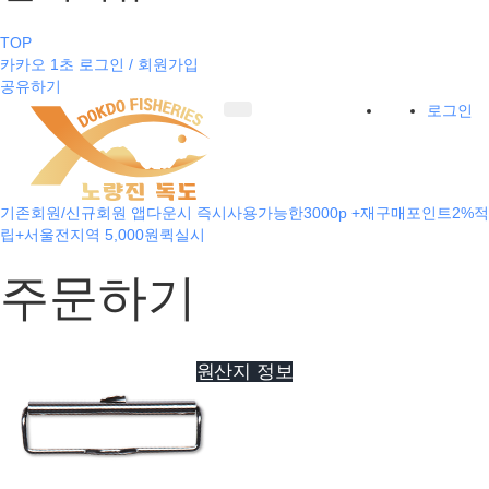
TOP
카카오 1초 로그인 / 회원가입
공유하기
로그인
기존회원/신규회원 앱다운시 즉시사용가능한3000p +재구매포인트2%적
립+서울전지역 5,000원퀵실시
주문하기
원산지 정보