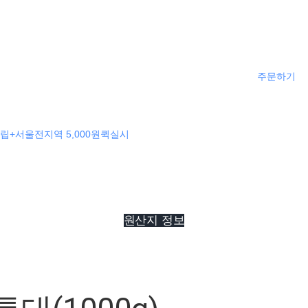
주문하기
립+서울전지역 5,000원퀵실시
원산지 정보