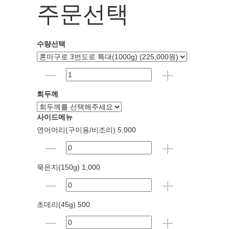
주문선택
수량선택
회두께
사이드메뉴
연어머리(구이용/비조리) 5,000
묵은지(150g) 1,000
초데리(45g) 500