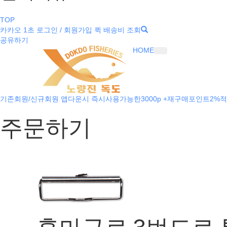
TOP
카카오 1초 로그인 / 회원가입
퀵 배송비 조회
공유하기
HOME
기존회원/신규회원 앱다운시 즉시사용가능한3000p +재구매포인트2%적
주문하기