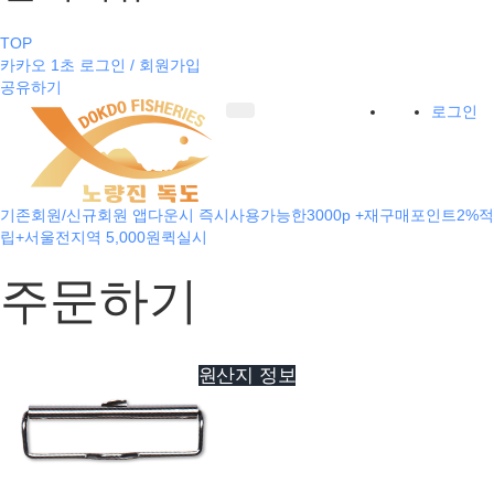
TOP
카카오 1초 로그인 / 회원가입
공유하기
로그인
기존회원/신규회원 앱다운시 즉시사용가능한3000p +재구매포인트2%적
립+서울전지역 5,000원퀵실시
주문하기
원산지 정보