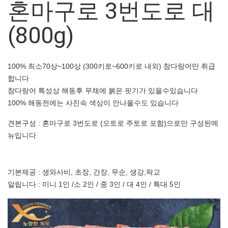
혼마구로 3번도로 대
(800g)
100% 최소70상~100상 (300키로~600키로 내외) 참다랑어만 취급
합니다
참다랑어 특성상 해동후 무채에 붉은 핏기가 있을수있습니다
100% 해동전에는 사진속 색상이 안나올수도 있습니다
견본구성 : 혼마구로 3번도로 (오토로 주토로 포함)으로만 구성된메
뉴입니다
기본제공 : 생와사비, 초장, 간장, 무순, 생강,락교
알립니다 : 미니 1인 /소 2인 / 중 3인 / 대 4인 / 특대 5인