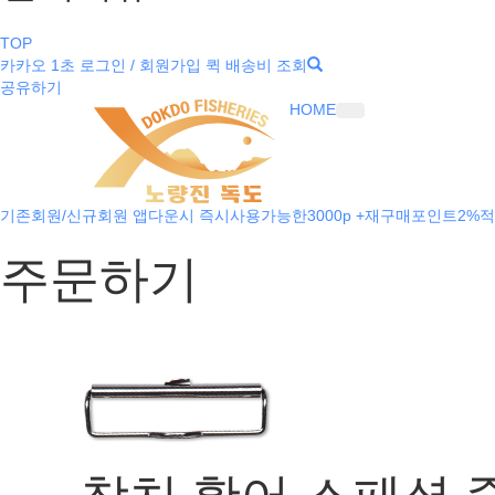
TOP
카카오 1초 로그인 / 회원가입
퀵 배송비 조회
공유하기
HOME
기존회원/신규회원 앱다운시 즉시사용가능한3000p +재구매포인트2%적
주문하기