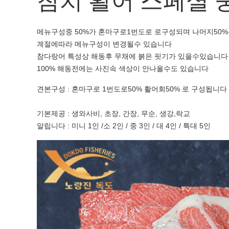
참치 활어 스페셜 중(
메뉴구성중 50%가 혼마구로1번도로 로구성되며 나머지50
계절에따라 메뉴구성이 변경될수 있습니다
참다랑어 특성상 해동후 무채에 붉은 핏기가 있을수있습니다
100% 해동전에는 사진속 색상이 안나올수도 있습니다
견본구성 : 혼마구로 1번도로50% 활어회50% 로 구성됩니다
기본제공 : 생와사비, 초장, 간장, 무순, 생강,락교
알립니다 : 미니 1인 /소 2인 / 중 3인 / 대 4인 / 특대 5인