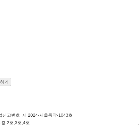
문하기
신고번호 제 2024-서울동작-1043호
층 2호,3호,4호