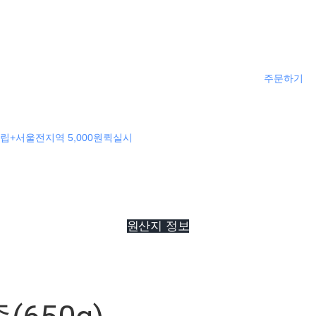
주문하기
립+서울전지역 5,000원퀵실시
원산지 정보