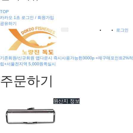
TOP
카카오 1초 로그인 / 회원가입
공유하기
로그인
기존회원/신규회원 앱다운시 즉시사용가능한3000p +재구매포인트2%적
립+서울전지역 5,000원퀵실시
주문하기
원산지 정보