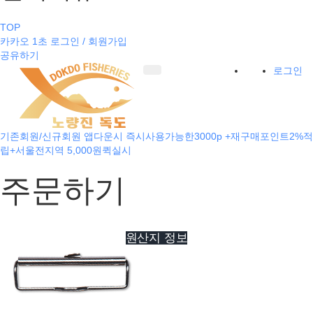
TOP
카카오 1초 로그인 / 회원가입
공유하기
로그인
기존회원/신규회원 앱다운시 즉시사용가능한3000p +재구매포인트2%적
립+서울전지역 5,000원퀵실시
주문하기
원산지 정보