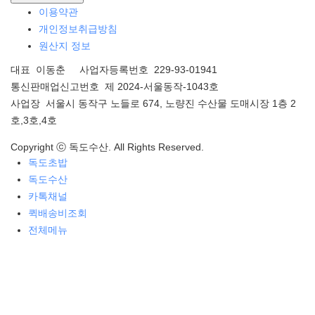
이용약관
개인정보취급방침
원산지 정보
대표 이동춘 사업자등록번호 229-93-01941
통신판매업신고번호 제 2024-서울동작-1043호
사업장 서울시 동작구 노들로 674, 노량진 수산물 도매시장 1층 2
호,3호,4호
Copyright ⓒ 독도수산. All Rights Reserved.
독도초밥
독도수산
카톡채널
퀵배송비조회
전체메뉴