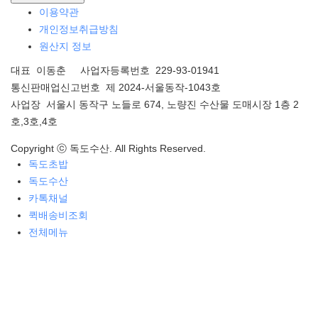
이용약관
개인정보취급방침
원산지 정보
대표 이동춘 사업자등록번호 229-93-01941
통신판매업신고번호 제 2024-서울동작-1043호
사업장 서울시 동작구 노들로 674, 노량진 수산물 도매시장 1층 2
호,3호,4호
Copyright ⓒ 독도수산. All Rights Reserved.
독도초밥
독도수산
카톡채널
퀵배송비조회
전체메뉴