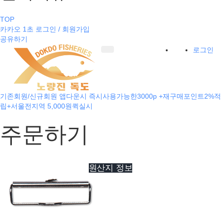
TOP
카카오 1초 로그인 / 회원가입
공유하기
로그인
기존회원/신규회원 앱다운시 즉시사용가능한3000p +재구매포인트2%적
립+서울전지역 5,000원퀵실시
주문하기
원산지 정보