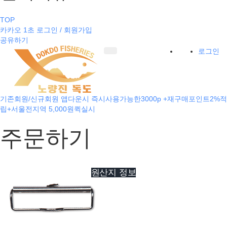
TOP
카카오 1초 로그인 / 회원가입
공유하기
로그인
기존회원/신규회원 앱다운시 즉시사용가능한3000p +재구매포인트2%적
립+서울전지역 5,000원퀵실시
주문하기
원산지 정보