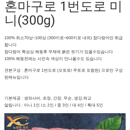
혼마구로 1번도로 미
니(300g)
100% 최소70상~100상 (300키로~600키로 내외) 참다랑어만 취급
합니다
참다랑어 특성상 해동후 무채에 붉은 핏기가 있을수있습니다
100% 해동전에는 사진속 색상이 안나올수도 있습니다
견본구성 : 혼마구로 1번도로 (오토로/ 주토로 포함된) 으로만 구성
된메뉴입니다
기본제공 : 생와사비, 초장, 간장, 무순, 생강,락교
알립니다 : 미니 1인 /소 2인 / 중 3인 / 대 4인 / 특대 5인