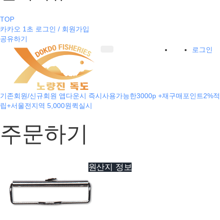
TOP
카카오 1초 로그인 / 회원가입
공유하기
로그인
기존회원/신규회원 앱다운시 즉시사용가능한3000p +재구매포인트2%적
립+서울전지역 5,000원퀵실시
주문하기
원산지 정보