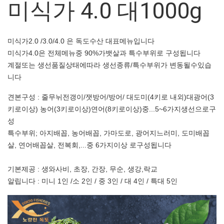
미식가 4.0 대1000g
미식가2.0 /3.0/4.0 은 독도수산 대표메뉴입니다
미식가4.0은 전체메뉴중 90%가뱃살과 특수부위로 구성됩니다
계절또는 생선품질상태에따라 생선종류/특수부위가 변동될수있습
니다
견본구성 : 줄무뉘전갱이/잿방어/방어/ 대도미(4키로 내외)대광어(3
키로이상) 농어(3키로이상)연어(8키로이상)중...5~6가지생선으로구
성
특수부위; 아지배꼽, 농어배꼽, 가마도로, 광어지느러미, 도미배꼽
살, 연어배꼽살, 전복회,...중 6가지이상 로구성됩니다
기본제공 : 생와사비, 초장, 간장, 무순, 생강,락교
알립니다 : 미니 1인 /소 2인 / 중 3인 / 대 4인 / 특대 5인