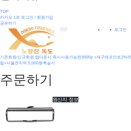
TOP
카카오 1초 로그인 / 회원가입
공유하기
로그인
기존회원/신규회원 앱다운시 즉시사용가능한3000p +재구매포인트2%적
립+서울전지역 5,000원퀵실시
주문하기
원산지 정보