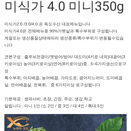
미식가 4.0 미니350g
미식가2.0 /3.0/4.0 은 독도수산 대표메뉴입니다
미식가4.0은 전체메뉴중 90%가뱃살과 특수부위로 구성됩니다
계절또는 생선품질상태에따라 생선종류/특수부위가 변동될수있습
니다
견본구성 : 줄무뉘전갱이/잿방어/방어/ 대도미(4키로 내외)대광어(3
키로이상) 농어(3키로이상)연어(8키로이상)중...5~6가지생선으로구
성
특수부위; 아지배꼽, 농어배꼽, 가마도로, 광어지느러미, 도미배꼽
살, 연어배꼽살, 전복회,...중 6가지이상 로구성됩니다
기본제공 : 생와사비, 초장, 간장, 무순, 생강,락교
알립니다 : 미니 1인 /소 2인 / 중 3인 / 대 4인 / 특대 5인